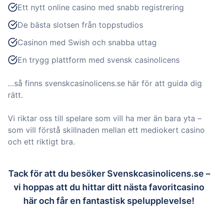
Ett nytt online casino med snabb registrering
De bästa slotsen från toppstudios
Casinon med Swish och snabba uttag
En trygg plattform med svensk casinolicens
…så finns svenskcasinolicens.se här för att guida dig
rätt.
Vi riktar oss till spelare som vill ha mer än bara yta –
som vill förstå skillnaden mellan ett mediokert casino
och ett riktigt bra.
Tack för att du besöker Svenskcasinolicens.se –
vi hoppas att du hittar ditt nästa favoritcasino
här och får en fantastisk spelupplevelse!