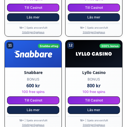
Till Casinot
Till Casinot
Läs mer
Läs mer
18+
| Spela ansvarsfullt
18+
| Spela ansvarsfullt
Stödlinjen
Spelpaus
Stödlinjen
Spelpaus
11
12
Snabba uttag
300% bonus
Snabbare
Lyllo Casino
BONUS
BONUS
600 kr
800 kr
100
free spins
100
free spins
Till Casinot
Till Casinot
Läs mer
Läs mer
18+
| Spela ansvarsfullt
18+
| Spela ansvarsfullt
Stödlinjen
Spelpaus
Stödlinjen
Spelpaus