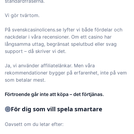
standardfraserna.
Vi gör tvärtom.
På svenskcasinolicens.se lyfter vi både fördelar och
nackdelar i våra recensioner. Om ett casino har
långsamma uttag, begränsat spelutbud eller svag
support – då skriver vi det.
Ja, vi använder affiliatelänkar. Men våra
rekommendationer bygger på erfarenhet, inte på vem
som betalar mest.
Förtroende går inte att köpa – det förtjänas.
För dig som vill spela smartare
Oavsett om du letar efter: