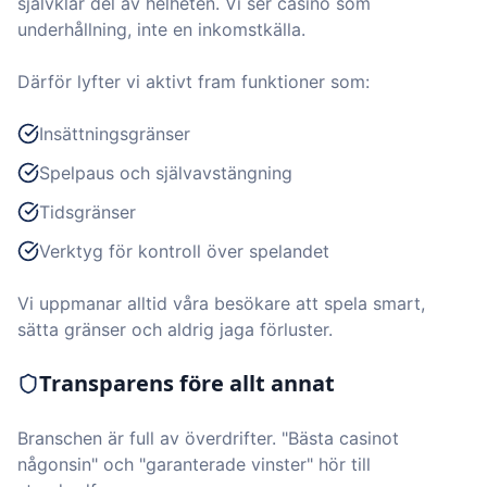
självklar del av helheten. Vi ser casino som
underhållning, inte en inkomstkälla.
Därför lyfter vi aktivt fram funktioner som:
Insättningsgränser
Spelpaus och självavstängning
Tidsgränser
Verktyg för kontroll över spelandet
Vi uppmanar alltid våra besökare att spela smart,
sätta gränser och aldrig jaga förluster.
Transparens före allt annat
Branschen är full av överdrifter. "Bästa casinot
någonsin" och "garanterade vinster" hör till