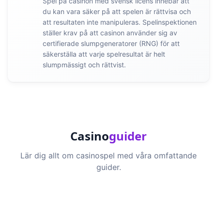
Spel på casinon med svensk licens innebär att
du kan vara säker på att spelen är rättvisa och
att resultaten inte manipuleras. Spelinspektionen
ställer krav på att casinon använder sig av
certifierade slumpgeneratorer (RNG) för att
säkerställa att varje spelresultat är helt
slumpmässigt och rättvist.
Casino
guider
Lär dig allt om casinospel med våra omfattande
guider.
Nybörjarguide
Casinobonusar
Live Casino
Bordsspel
Omsättningskrav
Betalmetoder
Snabba uttag
Mobilcasino
Slots-strategi