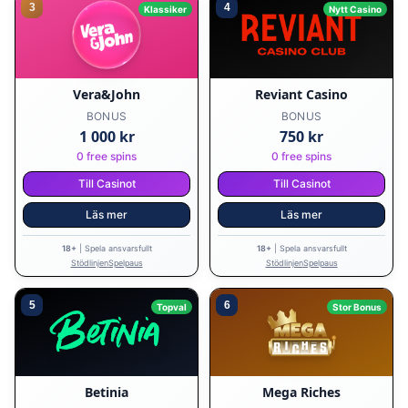
3
4
Klassiker
Nytt Casino
Vera&John
Reviant Casino
BONUS
BONUS
1 000 kr
750 kr
0
free spins
0
free spins
Till Casinot
Till Casinot
Läs mer
Läs mer
18+
| Spela ansvarsfullt
18+
| Spela ansvarsfullt
Stödlinjen
Spelpaus
Stödlinjen
Spelpaus
5
6
Topval
Stor Bonus
Betinia
Mega Riches