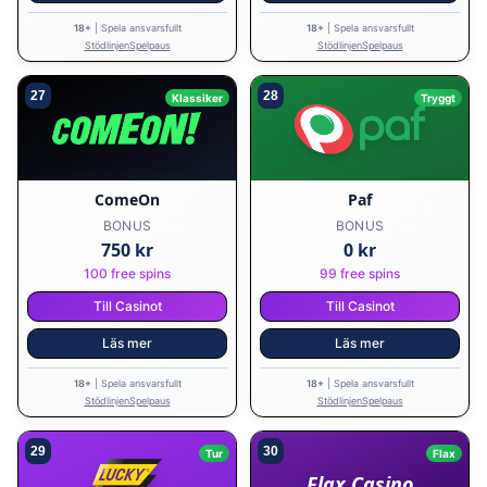
18+
| Spela ansvarsfullt
18+
| Spela ansvarsfullt
Stödlinjen
Spelpaus
Stödlinjen
Spelpaus
27
28
Klassiker
Tryggt
ComeOn
Paf
BONUS
BONUS
750 kr
0 kr
100
free spins
99
free spins
Till Casinot
Till Casinot
Läs mer
Läs mer
18+
| Spela ansvarsfullt
18+
| Spela ansvarsfullt
Stödlinjen
Spelpaus
Stödlinjen
Spelpaus
29
30
Tur
Flax
Flax Casino