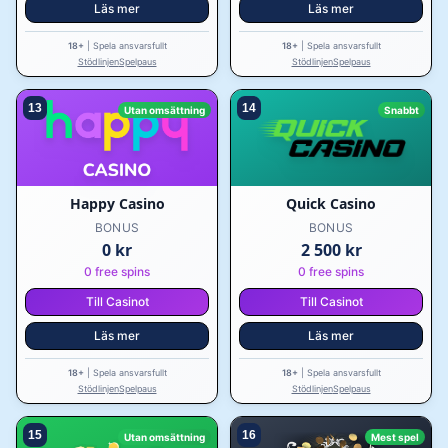
Läs mer
Läs mer
18+
| Spela ansvarsfullt
18+
| Spela ansvarsfullt
Stödlinjen
Spelpaus
Stödlinjen
Spelpaus
13
14
Utan omsättning
Snabbt
Happy Casino
Quick Casino
BONUS
BONUS
0 kr
2 500 kr
0
free spins
0
free spins
Till Casinot
Till Casinot
Läs mer
Läs mer
18+
| Spela ansvarsfullt
18+
| Spela ansvarsfullt
Stödlinjen
Spelpaus
Stödlinjen
Spelpaus
15
16
Utan omsättning
Mest spel