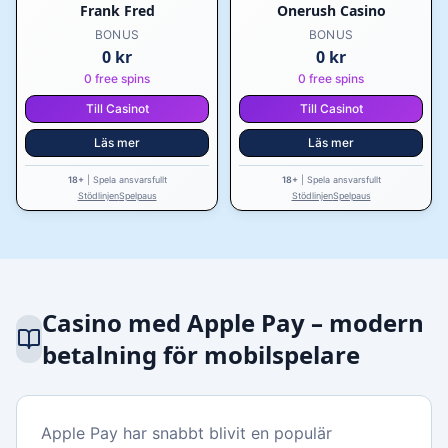
Frank Fred
Onerush Casino
BONUS
BONUS
0 kr
0 kr
0
free spins
0
free spins
Till Casinot
Till Casinot
Läs mer
Läs mer
18+
| Spela ansvarsfullt
18+
| Spela ansvarsfullt
Stödlinjen
Spelpaus
Stödlinjen
Spelpaus
Casino med Apple Pay – modern
betalning för mobilspelare
Apple Pay har snabbt blivit en populär