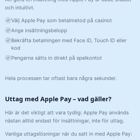
och intuitivt.
Välj Apple Pay som betalmetod på casinot
Ange insättningsbelopp
Bekräfta betalningen med Face ID, Touch ID eller
kod
Pengarna sätts in direkt på spelkontot
Hela processen tar oftast bara några sekunder.
Uttag med Apple Pay – vad gäller?
Här är det viktigt att vara tydlig: Apple Pay används
nästan alltid endast för insättningar, inte för uttag.
Vanliga uttagslösningar när du satt in med Apple Pay: