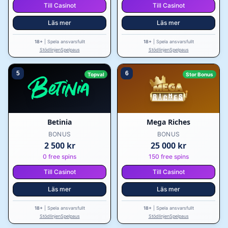
Till Casinot
Till Casinot
Läs mer
Läs mer
18+
| Spela ansvarsfullt
18+
| Spela ansvarsfullt
Stödlinjen
Spelpaus
Stödlinjen
Spelpaus
5
6
Topval
Stor Bonus
Betinia
Mega Riches
BONUS
BONUS
2 500 kr
25 000 kr
0
free spins
150
free spins
Till Casinot
Till Casinot
Läs mer
Läs mer
18+
| Spela ansvarsfullt
18+
| Spela ansvarsfullt
Stödlinjen
Spelpaus
Stödlinjen
Spelpaus