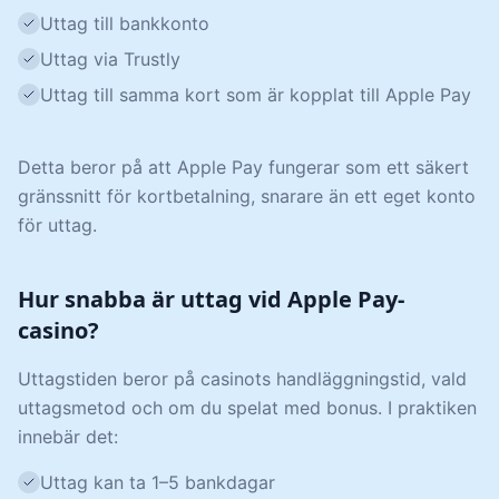
Uttag till bankkonto
Uttag via Trustly
Uttag till samma kort som är kopplat till Apple Pay
Detta beror på att Apple Pay fungerar som ett säkert
gränssnitt för kortbetalning, snarare än ett eget konto
för uttag.
Hur snabba är uttag vid Apple Pay-
casino?
Uttagstiden beror på casinots handläggningstid, vald
uttagsmetod och om du spelat med bonus. I praktiken
innebär det:
Uttag kan ta 1–5 bankdagar