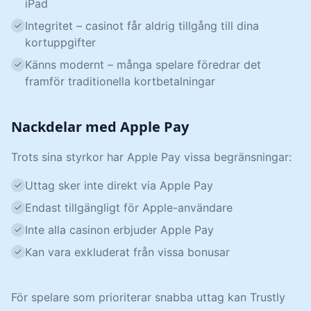
iPad
Integritet – casinot får aldrig tillgång till dina
kortuppgifter
Känns modernt – många spelare föredrar det
framför traditionella kortbetalningar
Nackdelar med Apple Pay
Trots sina styrkor har Apple Pay vissa begränsningar:
Uttag sker inte direkt via Apple Pay
Endast tillgängligt för Apple-användare
Inte alla casinon erbjuder Apple Pay
Kan vara exkluderat från vissa bonusar
För spelare som prioriterar snabba uttag kan Trustly