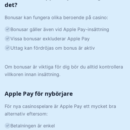
det?
Bonusar kan fungera olika beroende på casino:
Bonusar gäller även vid Apple Pay-insättning
Vissa bonusar exkluderar Apple Pay
Uttag kan fördröjas om bonus är aktiv
Om bonusar är viktiga för dig bör du alltid kontrollera
villkoren innan insättning.
Apple Pay för nybörjare
För nya casinospelare är Apple Pay ett mycket bra
alternativ eftersom:
Betalningen är enkel