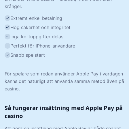
krångel.
Extremt enkel betalning
Hög säkerhet och integritet
Inga kortuppgifter delas
Perfekt för iPhone-användare
Snabb spelstart
För spelare som redan använder Apple Pay i vardagen
känns det naturligt att använda samma metod även på
casino.
Så fungerar insättning med Apple Pay på
casino
Att göra en insättning med Apple Pay är både snabbt