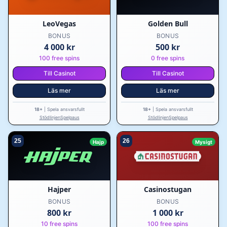
LeoVegas
Golden Bull
BONUS
BONUS
4 000 kr
500 kr
100
free spins
0
free spins
Till Casinot
Till Casinot
Läs mer
Läs mer
18+
| Spela ansvarsfullt
18+
| Spela ansvarsfullt
Stödlinjen
Spelpaus
Stödlinjen
Spelpaus
25
26
Hajp
Mysigt
Hajper
Casinostugan
BONUS
BONUS
800 kr
1 000 kr
10
free spins
100
free spins