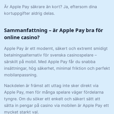
Är Apple Pay säkrare än kort? Ja, eftersom dina
kortuppgifter aldrig delas.
Sammanfattning – är Apple Pay bra för
online casino?
Apple Pay är ett modernt, säkert och extremt smidigt
betalningsalternativ för svenska casinospelare –
särskilt på mobil. Med Apple Pay får du snabba
insättningar, hög säkerhet, minimal friktion och perfekt
mobilanpassning.
Nackdelen är främst att uttag inte sker direkt via
Apple Pay, men för många spelare väger fördelarna
tyngre. Om du söker ett enkelt och säkert sätt att
sätta in pengar på casino via mobilen är Apple Pay ett
mycket starkt val.