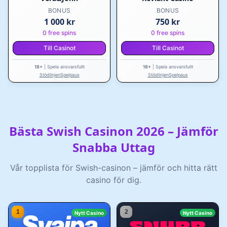
BONUS
BONUS
1 000 kr
750 kr
0
free spins
0
free spins
Till Casinot
Till Casinot
18+
| Spela ansvarsfullt
18+
| Spela ansvarsfullt
Stödlinjen
Spelpaus
Stödlinjen
Spelpaus
Bästa Swish Casinon 2026 – Jämför
Snabba Uttag
Vår topplista för Swish-casinon – jämför och hitta rätt
casino för dig.
1
2
Nytt Casino
Nytt Casino