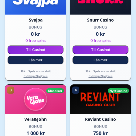
Svajpa
Snurr Casino
BONUS
BONUS
0 kr
0 kr
0
free spins
0
free spins
Till Casinot
Till Casinot
Läs mer
Läs mer
18+
| Spela ansvarsfullt
18+
| Spela ansvarsfullt
Stödlinjen
Spelpaus
Stödlinjen
Spelpaus
3
4
Klassiker
Nytt Casino
Vera&John
Reviant Casino
BONUS
BONUS
1 000 kr
750 kr