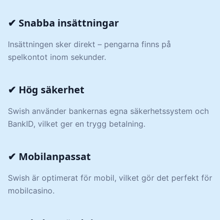
✔ Snabba insättningar
Insättningen sker direkt – pengarna finns på
spelkontot inom sekunder.
✔ Hög säkerhet
Swish använder bankernas egna säkerhetssystem och
BankID, vilket ger en trygg betalning.
✔ Mobilanpassat
Swish är optimerat för mobil, vilket gör det perfekt för
mobilcasino.