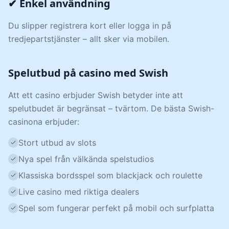
✔ Enkel användning
Du slipper registrera kort eller logga in på
tredjepartstjänster – allt sker via mobilen.
Spelutbud på casino med Swish
Att ett casino erbjuder Swish betyder inte att
spelutbudet är begränsat – tvärtom. De bästa Swish-
casinona erbjuder:
Stort utbud av slots
Nya spel från välkända spelstudios
Klassiska bordsspel som blackjack och roulette
Live casino med riktiga dealers
Spel som fungerar perfekt på mobil och surfplatta