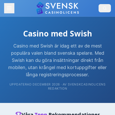
Casino med Swish
Casino med Swish är idag ett av de mest
populära valen bland svenska spelare. Med
Swish kan du göra insättningar direkt från
mobilen, utan krångel med kortuppgifter eller
långa registreringsprocesser.
UPPDATERAD DECEMBER 2026 · AV SVENSKCASINOLICENS
REDAKTION
Våra
Topp
Rekommendationer