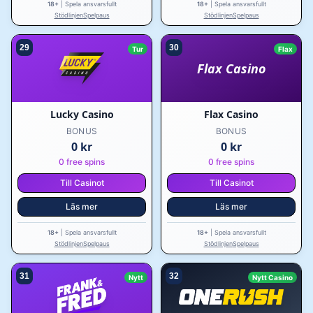
18+
| Spela ansvarsfullt
18+
| Spela ansvarsfullt
Stödlinjen
Spelpaus
Stödlinjen
Spelpaus
29
30
Tur
Flax
Flax Casino
Lucky Casino
Flax Casino
BONUS
BONUS
0 kr
0 kr
0
free spins
0
free spins
Till Casinot
Till Casinot
Läs mer
Läs mer
18+
| Spela ansvarsfullt
18+
| Spela ansvarsfullt
Stödlinjen
Spelpaus
Stödlinjen
Spelpaus
31
32
Nytt
Nytt Casino