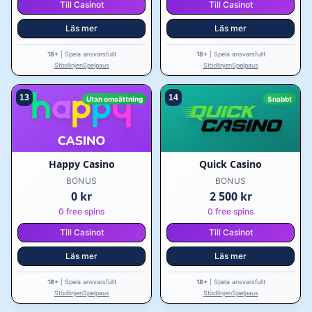
Till Casinot
Till Casinot
Läs mer
Läs mer
18+
| Spela ansvarsfullt
18+
| Spela ansvarsfullt
Stödlinjen
Spelpaus
Stödlinjen
Spelpaus
13
14
Utan omsättning
Snabbt
Happy Casino
Quick Casino
BONUS
BONUS
0 kr
2 500 kr
0
free spins
0
free spins
Till Casinot
Till Casinot
Läs mer
Läs mer
18+
| Spela ansvarsfullt
18+
| Spela ansvarsfullt
Stödlinjen
Spelpaus
Stödlinjen
Spelpaus