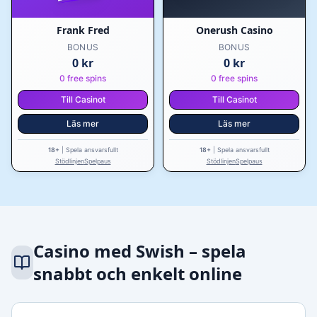
Frank Fred
Onerush Casino
BONUS
BONUS
0 kr
0 kr
0
free spins
0
free spins
Till Casinot
Till Casinot
Läs mer
Läs mer
18+
| Spela ansvarsfullt
18+
| Spela ansvarsfullt
Stödlinjen
Spelpaus
Stödlinjen
Spelpaus
Casino med Swish – spela
snabbt och enkelt online