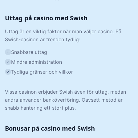
Uttag på casino med Swish
Uttag är en viktig faktor när man väljer casino. På
Swish-casinon är trenden tydlig:
Snabbare uttag
Mindre administration
Tydliga gränser och villkor
Vissa casinon erbjuder Swish även för uttag, medan
andra använder banköverföring. Oavsett metod är
snabb hantering ett stort plus.
Bonusar på casino med Swish