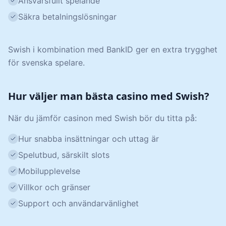
Ansvarsfullt spelande
Säkra betalningslösningar
Swish i kombination med BankID ger en extra trygghet
för svenska spelare.
Hur väljer man bästa casino med Swish?
När du jämför casinon med Swish bör du titta på:
Hur snabba insättningar och uttag är
Spelutbud, särskilt slots
Mobilupplevelse
Villkor och gränser
Support och användarvänlighet