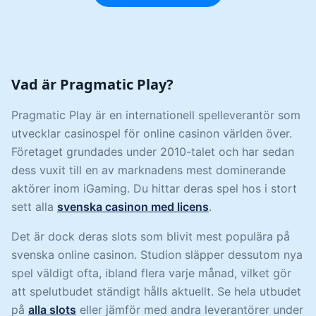
Vad är Pragmatic Play?
Pragmatic Play är en internationell spelleverantör som
utvecklar casinospel för online casinon världen över.
Företaget grundades under 2010-talet och har sedan
dess vuxit till en av marknadens mest dominerande
aktörer inom iGaming. Du hittar deras spel hos i stort
sett alla
svenska casinon med licens
.
Det är dock deras slots som blivit mest populära på
svenska online casinon. Studion släpper dessutom nya
spel väldigt ofta, ibland flera varje månad, vilket gör
att spelutbudet ständigt hålls aktuellt. Se hela utbudet
på
alla slots
eller jämför med andra leverantörer under