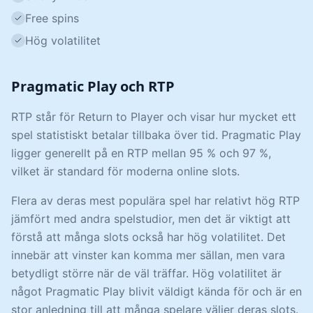
Free spins
Hög volatilitet
Pragmatic Play och RTP
RTP står för Return to Player och visar hur mycket ett
spel statistiskt betalar tillbaka över tid. Pragmatic Play
ligger generellt på en RTP mellan 95 % och 97 %,
vilket är standard för moderna online slots.
Flera av deras mest populära spel har relativt hög RTP
jämfört med andra spelstudior, men det är viktigt att
förstå att många slots också har hög volatilitet. Det
innebär att vinster kan komma mer sällan, men vara
betydligt större när de väl träffar. Hög volatilitet är
något Pragmatic Play blivit väldigt kända för och är en
stor anledning till att många spelare väljer deras slots.