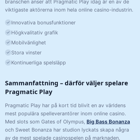
branschen anser att Pragmatic Play idag är en av de
viktigaste aktörerna inom hela online casino-industrin.
Innovativa bonusfunktioner
Högkvalitativ grafik
Mobilvänlighet
Stora vinster
Kontinuerliga spelsläpp
Sammanfattning – därför väljer spelare
Pragmatic Play
Pragmatic Play har på kort tid blivit en av världens
mest populära spelleverantörer inom online casino.
Med slots som Gates of Olympus,
Big Bass Bonanza
och Sweet Bonanza har studion lyckats skapa några
av de mest spelade casinospelen på marknaden.