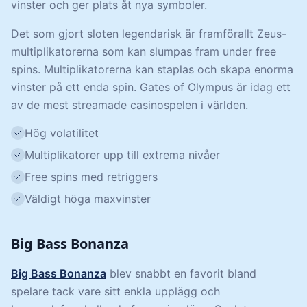
vinster och ger plats åt nya symboler.
Det som gjort sloten legendarisk är framförallt Zeus-
multiplikatorerna som kan slumpas fram under free
spins. Multiplikatorerna kan staplas och skapa enorma
vinster på ett enda spin. Gates of Olympus är idag ett
av de mest streamade casinospelen i världen.
Hög volatilitet
Multiplikatorer upp till extrema nivåer
Free spins med retriggers
Väldigt höga maxvinster
Big Bass Bonanza
Big Bass Bonanza
blev snabbt en favorit bland
spelare tack vare sitt enkla upplägg och