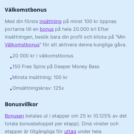
Välkomstbonus
Med din första
insättning
på minst 100 kr öppnas
portarna till en
bonus
på hela 20.000 kr! Efter
insättningen, besök bara din profil och klicka på "Min
Välkomstbonus
" för att aktivera denna kungliga gåva.
20 000 kr i välkomstbonus
•
150 Free Spins på Deeper Money Bass
•
Minsta insättning: 100 kr
•
Omsättningskrav: 125x
•
Bonusvillkor
Bonusen
betalas ut i etapper om 25 kr (0.125% av det
totala bonusbeloppet per etapp). Dina vinster och
etapper är tillgängliga för
uttag
under hela