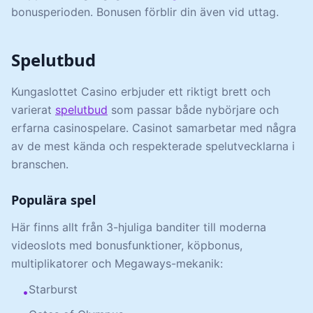
bonusperioden. Bonusen förblir din även vid uttag.
Spelutbud
Kungaslottet Casino erbjuder ett riktigt brett och
varierat
spelutbud
som passar både nybörjare och
erfarna casinospelare. Casinot samarbetar med några
av de mest kända och respekterade spelutvecklarna i
branschen.
Populära spel
Här finns allt från 3-hjuliga banditer till moderna
videoslots med bonusfunktioner, köpbonus,
multiplikatorer och Megaways-mekanik:
Starburst
•