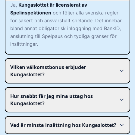
Ja,
Kungaslottet är licensierat av
Spelinspektionen
och följer alla svenska regler
för säkert och ansvarsfullt spelande. Det innebär
bland annat obligatorisk inloggning med BankID,
anslutning till Spelpaus och tydliga gränser för
insättningar.
Vilken välkomstbonus erbjuder
Kungaslottet?
Hur snabbt får jag mina uttag hos
Kungaslottet?
Vad är minsta insättning hos Kungaslottet?