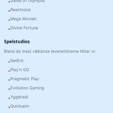
Gates of Olympus
•
Reactoonz
•
Mega Moolah
•
Divine Fortune
•
Spelstudios
Bland de mest välkända leverantörerna hittar vi:
NetEnt
•
Play'n GO
•
Pragmatic Play
•
Evolution Gaming
•
Yggdrasil
•
Quickspin
•