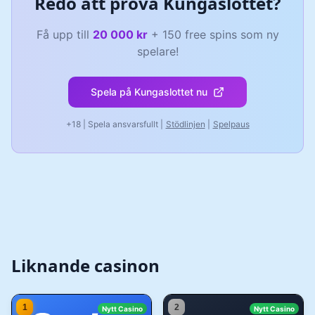
Redo att prova
Kungaslottet
?
Få upp till
20 000 kr
+ 150 free spins
som ny
spelare!
Spela på
Kungaslottet
nu
+18 | Spela ansvarsfullt |
Stödlinjen
|
Spelpaus
Liknande casinon
1
2
Nytt Casino
Nytt Casino