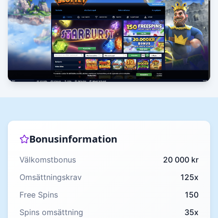
Bonusinformation
Välkomstbonus
20 000 kr
Omsättningskrav
125x
Free Spins
150
Spins omsättning
35x