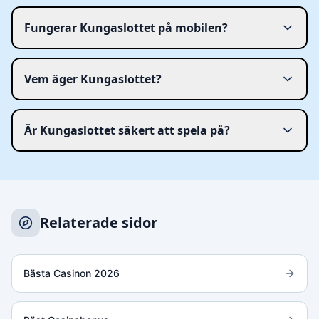
Fungerar Kungaslottet på mobilen?
Vem äger Kungaslottet?
Är Kungaslottet säkert att spela på?
Relaterade sidor
Bästa Casinon 2026