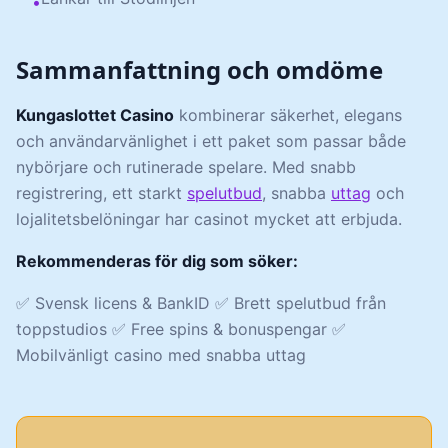
•
Sammanfattning och omdöme
Kungaslottet Casino
kombinerar säkerhet, elegans
och användarvänlighet i ett paket som passar både
nybörjare och rutinerade spelare. Med snabb
registrering, ett starkt
spelutbud
, snabba
uttag
och
lojalitetsbelöningar har casinot mycket att erbjuda.
Rekommenderas för dig som söker:
✅ Svensk licens & BankID ✅ Brett spelutbud från
toppstudios ✅ Free spins & bonuspengar ✅
Mobilvänligt casino med snabba uttag