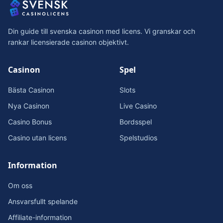
Din guide till svenska casinon med licens. Vi granskar och
rankar licensierade casinon objektivt.
Casinon
Spel
Bästa Casinon
Slots
Nya Casinon
Live Casino
Casino Bonus
Bordsspel
Casino utan licens
Spelstudios
Information
Om oss
Ansvarsfullt spelande
Affiliate-information