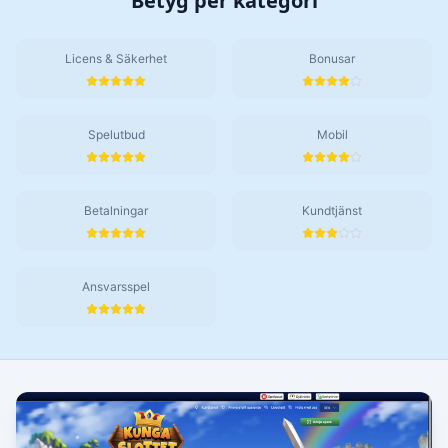
Betyg per kategori
Licens & Säkerhet
Bonusar
Spelutbud
Mobil
Betalningar
Kundtjänst
Ansvarsspel