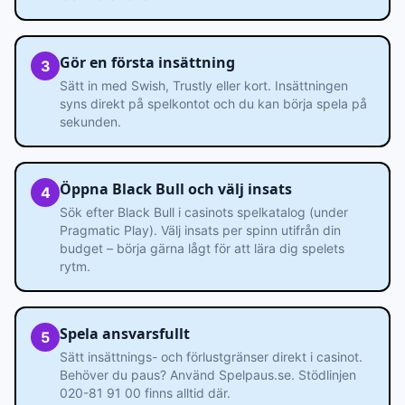
Gör en första insättning
3
Sätt in med Swish, Trustly eller kort. Insättningen
syns direkt på spelkontot och du kan börja spela på
sekunden.
Öppna Black Bull och välj insats
4
Sök efter Black Bull i casinots spelkatalog (under
Pragmatic Play). Välj insats per spinn utifrån din
budget – börja gärna lågt för att lära dig spelets
rytm.
Spela ansvarsfullt
5
Sätt insättnings- och förlustgränser direkt i casinot.
Behöver du paus? Använd Spelpaus.se. Stödlinjen
020-81 91 00 finns alltid där.