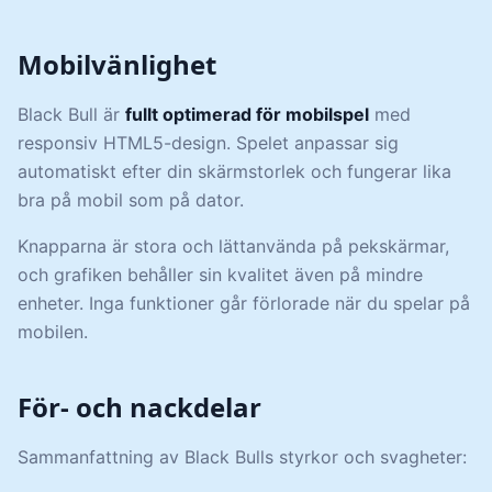
Mobilvänlighet
Black Bull är
fullt optimerad för mobilspel
med
responsiv HTML5-design. Spelet anpassar sig
automatiskt efter din skärmstorlek och fungerar lika
bra på mobil som på dator.
Knapparna är stora och lättanvända på pekskärmar,
och grafiken behåller sin kvalitet även på mindre
enheter. Inga funktioner går förlorade när du spelar på
mobilen.
För- och nackdelar
Sammanfattning av Black Bulls styrkor och svagheter: