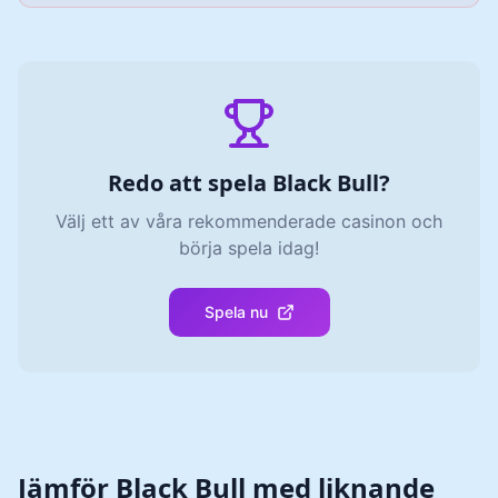
Redo att spela
Black Bull
?
Välj ett av våra rekommenderade casinon och
börja spela idag!
Spela nu
Jämför
Black Bull
med liknande