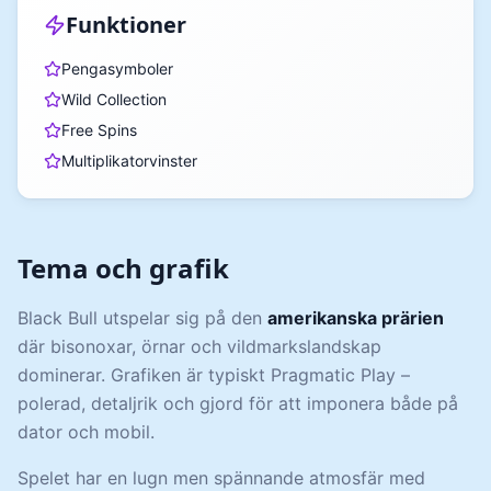
Funktioner
Pengasymboler
Wild Collection
Free Spins
Multiplikatorvinster
Tema och grafik
Black Bull utspelar sig på den
amerikanska prärien
där bisonoxar, örnar och vildmarkslandskap
dominerar. Grafiken är typiskt Pragmatic Play –
polerad, detaljrik och gjord för att imponera både på
dator och mobil.
Spelet har en lugn men spännande atmosfär med