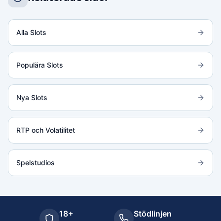
Alla Slots
Populära Slots
Nya Slots
RTP och Volatilitet
Spelstudios
18+
Stödlinjen