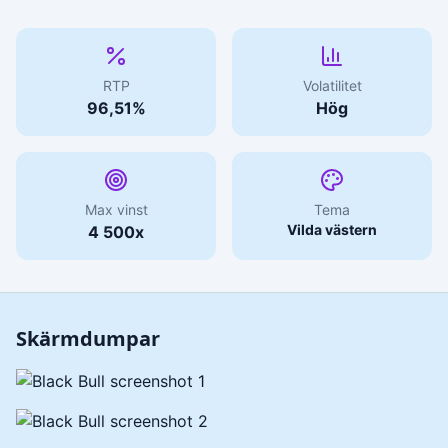
RTP
Volatilitet
96,51%
Hög
Max vinst
Tema
Vilda västern
4 500x
Skärmdumpar