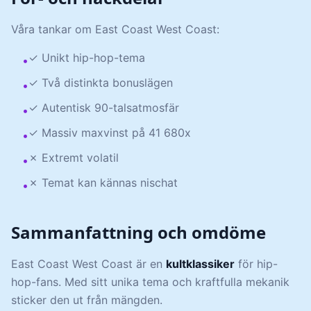
Våra tankar om East Coast West Coast:
✓ Unikt hip-hop-tema
•
✓ Två distinkta bonuslägen
•
✓ Autentisk 90-talsatmosfär
•
✓ Massiv maxvinst på 41 680x
•
✗ Extremt volatil
•
✗ Temat kan kännas nischat
•
Sammanfattning och omdöme
East Coast West Coast är en
kultklassiker
för hip-
hop-fans. Med sitt unika tema och kraftfulla mekanik
sticker den ut från mängden.