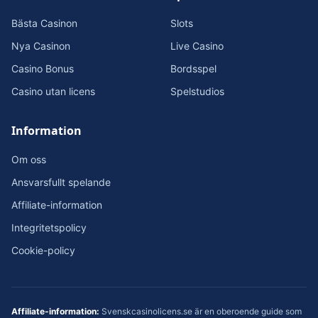
Bästa Casinon
Slots
Nya Casinon
Live Casino
Casino Bonus
Bordsspel
Casino utan licens
Spelstudios
Information
Om oss
Ansvarsfullt spelande
Affiliate-information
Integritetspolicy
Cookie-policy
Affiliate-information:
Svenskcasinolicens.se är en oberoende guide som