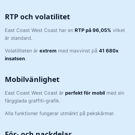
RTP och volatilitet
East Coast West Coast har en
RTP på 96,05%
vilket
är standard.
Volatiliteten är
extrem
med maxvinst på
41 680x
insatsen
.
Mobilvänlighet
East Coast West Coast är
perfekt för mobil
med sin
färgglada graffiti-grafik.
Alla funktioner fungerar utmärkt på pekskärmar.
För- och nackdelar