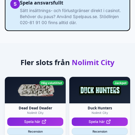
Spela ansvarsfullt
5
Sätt insättnings- och förlustgränser direkt i casinot.
Behöver du paus? Använd Spelpaus.se. Stödlinjen
020-81 91 00 finns alltid där.
Fler slots från
Nolimit City
Hög volatilitet
Jackpot
Dead Dead Deader
Duck Hunters
Nolimit City
Nolimit City
Spela här
Spela här
Recension
Recension