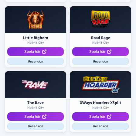
Little Bighorn
Road Rage
Nolimit City
Nolimit City
Spela här
Spela här
Recension
Recension
The Rave
XWays Hoarders XSplit
Nolimit City
Nolimit City
Spela här
Spela här
Recension
Recension