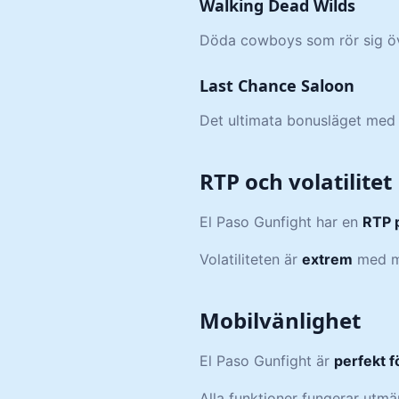
Walking Dead Wilds
Döda cowboys som rör sig ö
Last Chance Saloon
Det ultimata bonusläget me
RTP och volatilitet
El Paso Gunfight har en
RTP 
Volatiliteten är
extrem
med m
Mobilvänlighet
El Paso Gunfight är
perfekt f
Alla funktioner fungerar utm