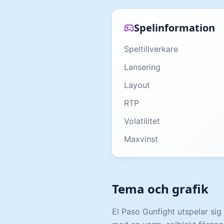
Spelinformation
Speltillverkare
Lansering
Layout
RTP
Volatilitet
Maxvinst
Tema och grafik
El Paso Gunfight utspelar sig