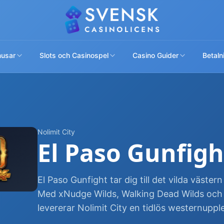
nusar
Slots och Casinospel
Casino Guider
Betal
Nolimit City
El Paso Gunfigh
El Paso Gunfight tar dig till det vilda västern 
Med xNudge Wilds, Walking Dead Wilds och
levererar Nolimit City en tidlös westernuppl