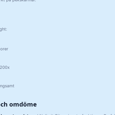
ght:
orer
 200x
ångsamt
och omdöme