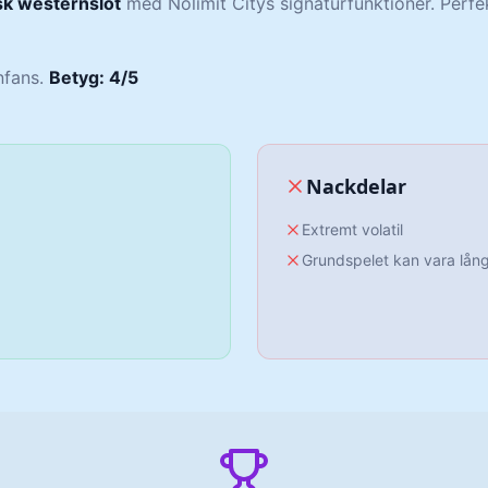
sk westernslot
med Nolimit Citys signaturfunktioner. Perfek
nfans.
Betyg: 4/5
Nackdelar
Extremt volatil
Grundspelet kan vara lån