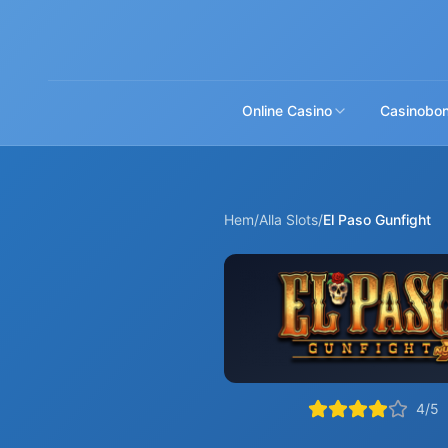
Online Casino
Casinobo
Hem
/
Alla Slots
/
El Paso Gunfight
4
/5