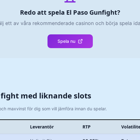
Redo att spela
El Paso Gunfight
?
älj ett av våra rekommenderade casinon och börja spela ida
Spela nu
fight
med liknande slots
och maxvinst för dig som vill jämföra innan du spelar.
Leverantör
RTP
Volatilit