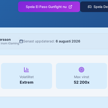
Spela
El Paso Gunfight
nu
Spela D
ersson
Senast uppdaterad:
6 augusti 2026
t inom iGaming
Volatilitet
Max vinst
Extrem
52 200x