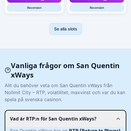
Recension
Recension
Se alla slots
Vanliga frågor om San Quentin
xWays
Allt du behöver veta om San Quentin xWays från
Nolimit City – RTP, volatilitet, maxvinst och var du kan
spela på svenska casinon.
Vad är RTP:n för San Quentin xWays?
San Quentin xWays har en
RTP (Return to Player)