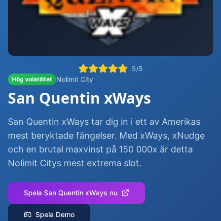
5
/5
Nolimit City
Hög volatilitet
San Quentin xWays
San Quentin xWays tar dig in i ett av Amerikas
mest beryktade fängelser. Med xWays, xNudge
och en brutal maxvinst på 150 000x är detta
Nolimit Citys mest extrema slot.
Spela
San Quentin xWays
nu
Spela Demo