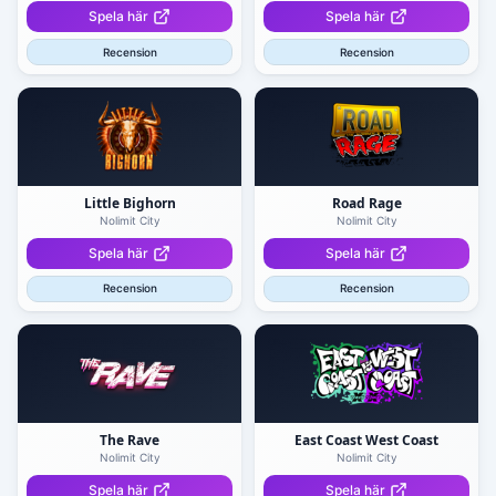
Spela här
Spela här
Recension
Recension
Little Bighorn
Road Rage
Nolimit City
Nolimit City
Spela här
Spela här
Recension
Recension
The Rave
East Coast West Coast
Nolimit City
Nolimit City
Spela här
Spela här