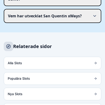
Vem har utvecklat San Quentin xWays?
Relaterade sidor
Alla Slots
Populära Slots
Nya Slots