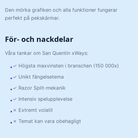
Den mörka grafiken och alla funktioner fungerar
perfekt på pekskärmar.
För- och nackdelar
Våra tankar om San Quentin xWays:
✓ Högsta maxvinsten i branschen (150 000x)
•
✓ Unikt fängelsetema
•
✓ Razor Split-mekanik
•
✓ Intensiv spelupplevelse
•
✗ Extremt volatil
•
✗ Temat kan vara obehagligt
•