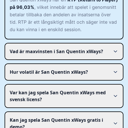
på 96,03%
, vilket innebär att spelet i genomsnitt
betalar tillbaka den andelen av insatserna över
tid. RTP är ett långsiktigt mått och säger inte vad
du kan vinna i en enskild session.
Vad är maxvinsten i San Quentin xWays?
Hur volatil är San Quentin xWays?
Var kan jag spela San Quentin xWays med
svensk licens?
Kan jag spela San Quentin xWays gratis i
demo?