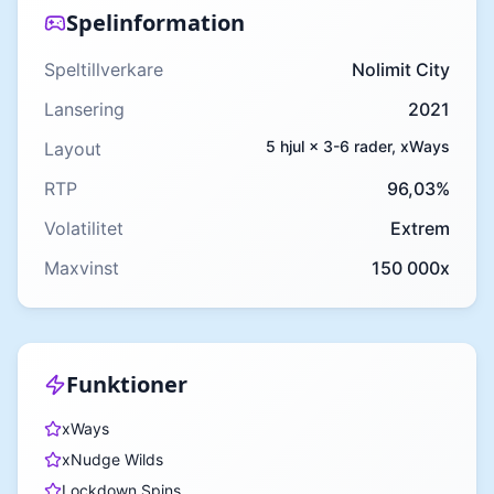
Spelinformation
Speltillverkare
Nolimit City
Lansering
2021
5 hjul × 3-6 rader, xWays
Layout
RTP
96,03%
Volatilitet
Extrem
Maxvinst
150 000x
Funktioner
xWays
xNudge Wilds
Lockdown Spins