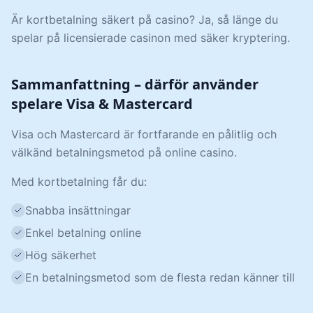
Är kortbetalning säkert på casino? Ja, så länge du
spelar på licensierade casinon med säker kryptering.
Sammanfattning – därför använder
spelare Visa & Mastercard
Visa och Mastercard är fortfarande en pålitlig och
välkänd betalningsmetod på online casino.
Med kortbetalning får du:
Snabba insättningar
Enkel betalning online
Hög säkerhet
En betalningsmetod som de flesta redan känner till