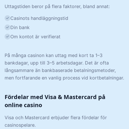
Uttagstiden beror på flera faktorer, bland annat:
Casinots handläggningstid
Din bank
Om kontot är verifierat
På många casinon kan uttag med kort ta 1–3
bankdagar, upp till 3–5 arbetsdagar. Det är ofta
långsammare än bankbaserade betalningsmetoder,
men fortfarande en vanlig process vid kortbetalningar.
Fördelar med Visa & Mastercard på
online casino
Visa och Mastercard erbjuder flera fördelar för
casinospelare.