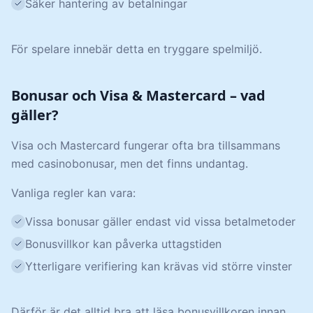
Säker hantering av betalningar
För spelare innebär detta en tryggare spelmiljö.
Bonusar och Visa & Mastercard – vad
gäller?
Visa och Mastercard fungerar ofta bra tillsammans
med casinobonusar, men det finns undantag.
Vanliga regler kan vara:
Vissa bonusar gäller endast vid vissa betalmetoder
Bonusvillkor kan påverka uttagstiden
Ytterligare verifiering kan krävas vid större vinster
Därför är det alltid bra att läsa bonusvillkoren innan