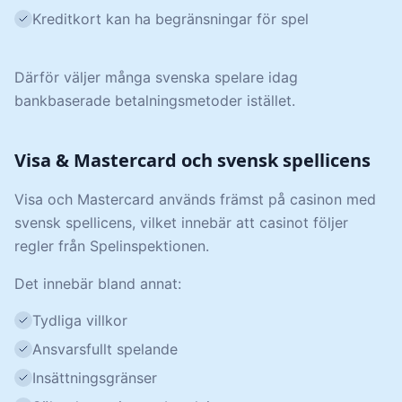
Kreditkort kan ha begränsningar för spel
Därför väljer många svenska spelare idag
bankbaserade betalningsmetoder istället.
Visa & Mastercard och svensk spellicens
Visa och Mastercard används främst på casinon med
svensk spellicens, vilket innebär att casinot följer
regler från Spelinspektionen.
Det innebär bland annat:
Tydliga villkor
Ansvarsfullt spelande
Insättningsgränser