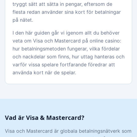
tryggt sätt att sätta in pengar, eftersom de
flesta redan använder sina kort för betalningar
på nätet.
I den här guiden går vi igenom allt du behöver
veta om Visa och Mastercard på online casino:
hur betalningsmetoden fungerar, vilka fördelar
och nackdelar som finns, hur uttag hanteras och
varför vissa spelare fortfarande föredrar att
använda kort när de spelar.
Vad är Visa & Mastercard?
Visa och Mastercard är globala betalningsnätverk som