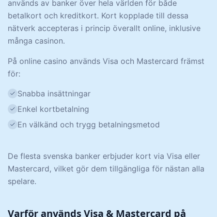
används av banker över hela världen för både
betalkort och kreditkort. Kort kopplade till dessa
nätverk accepteras i princip överallt online, inklusive
många casinon.
På online casino används Visa och Mastercard främst
för:
Snabba insättningar
Enkel kortbetalning
En välkänd och trygg betalningsmetod
De flesta svenska banker erbjuder kort via Visa eller
Mastercard, vilket gör dem tillgängliga för nästan alla
spelare.
Varför används Visa & Mastercard på