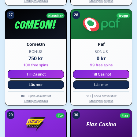
Stödlinjen
Spelpaus
Stödlinjen
Spelpaus
27
28
Klassiker
Tryggt
ComeOn
Paf
BONUS
BONUS
750 kr
0 kr
100
free spins
99
free spins
Till Casinot
Till Casinot
Läs mer
Läs mer
18+
| Spela ansvarsfullt
18+
| Spela ansvarsfullt
Stödlinjen
Spelpaus
Stödlinjen
Spelpaus
29
30
Tur
Flax
Flax Casino