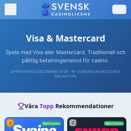
Visa & Mastercard
Spela med Visa eller Mastercard. Traditionell och
pålitlig betalningsmetod för casino.
UPPDATERAD DECEMBER 2026 · AV SVENSKCASINOLICENS
REDAKTION
Våra
Topp
Rekommendationer
1
2
Nytt Casino
Nytt Casino