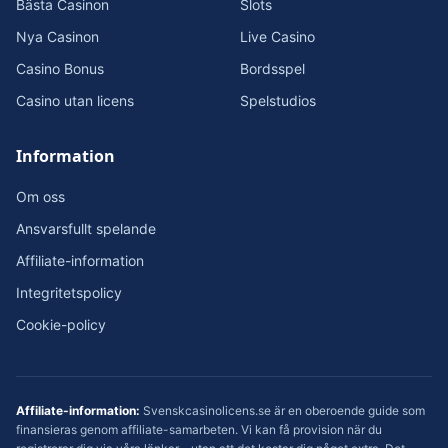
Bästa Casinon
Slots
Nya Casinon
Live Casino
Casino Bonus
Bordsspel
Casino utan licens
Spelstudios
Information
Om oss
Ansvarsfullt spelande
Affiliate-information
Integritetspolicy
Cookie-policy
Affiliate-information:
Svenskcasinolicens.se är en oberoende guide som
finansieras genom affiliate-samarbeten. Vi kan få provision när du