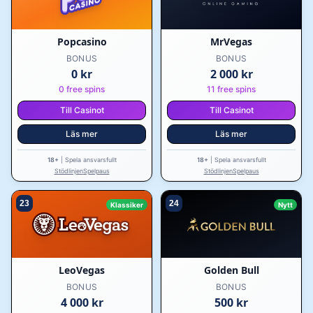
Popcasino
MrVegas
BONUS
BONUS
0 kr
2 000 kr
0
free spins
11
free spins
Till Casinot
Till Casinot
Läs mer
Läs mer
18+
| Spela ansvarsfullt
18+
| Spela ansvarsfullt
Stödlinjen
Spelpaus
Stödlinjen
Spelpaus
23
24
Klassiker
Nytt
LeoVegas
Golden Bull
BONUS
BONUS
4 000 kr
500 kr